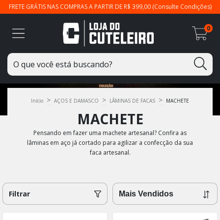
FRETE GRÁTIS NAS COMPRAS A PARTIR DE R$ 399,00 (Consulte Condições)
0
>
>
>
Início
AÇOS E DAMASCO
LÂMINAS DE FACAS
MACHETE
MACHETE
Pensando em fazer uma machete artesanal? Confira as
lâminas em aço já cortado para agilizar a confecção da sua
faca artesanal.
Filtrar