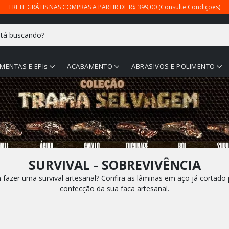
FRETE GRÁTIS NAS COMPRAS A PARTIR DE R$ 399,00 (Consulte Condições)
MENTAS E EPIs
ACABAMENTO
ABRASIVOS E POLIMENTO
SURVIVAL - SOBREVIVÊNCIA
azer uma survival artesanal? Confira as lâminas em aço já cortado p
confecção da sua faca artesanal.