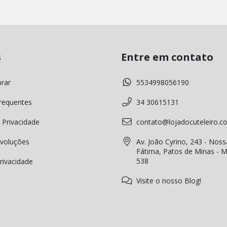
s
Entre em contato
rar
5534998056190
requentes
34 30615131
 Privacidade
contato@lojadocuteleiro.c
voluções
Av. João Cyrino, 243 - Noss
Fátima, Patos de Minas - 
538
Privacidade
Visite o nosso Blog!