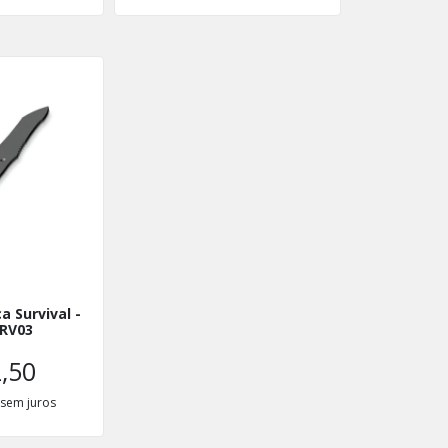
a Survival -
SRV03
,50
sem juros