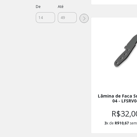
De
Até
Lâmina de Faca Su
04 - LFSRV0
R$32,0
3
x de
R$10,67
sem 