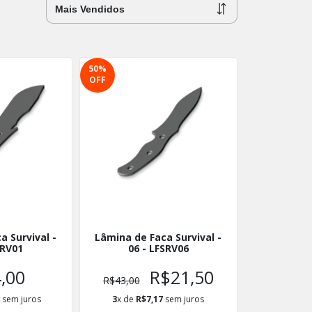
50
%
OFF
a Survival -
Lâmina de Faca Survival -
SRV01
06 - LFSRV06
,00
R$21,50
R$43,00
3
sem juros
3
x de
R$7,17
sem juros