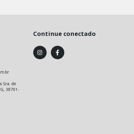
Continue conectado
om.br
a Sra. de
MG, 38701-