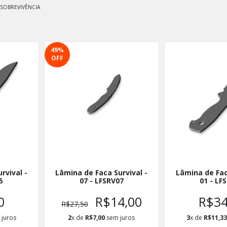
- SOBREVIVÊNCIA
49
%
OFF
rvival -
Lâmina de Faca Survival -
Lâmina de Fac
5
07 - LFSRV07
01 - LF
0
R$14,00
R$34
R$27,50
juros
2
x de
R$7,00
sem juros
3
x de
R$11,3