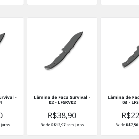
rvival -
Lâmina de Faca Survival -
Lâmina de Fac
4
02 - LFSRV02
03 - LF
0
R$38,90
R$22
juros
3
x de
R$12,97
sem juros
3
x de
R$7,50