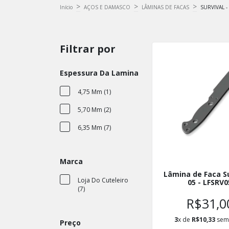
>
>
>
Início
AÇOS E DAMASCO
LÂMINAS DE FACAS
SURVIVAL 
Filtrar por
Espessura Da Lamina
4,75 Mm (1)
5,70 Mm (2)
6,35 Mm (7)
Marca
Lâmina de Faca Su
Loja Do Cuteleiro
05 - LFSRV0
(7)
R$31,0
3
x de
R$10,33
sem 
Preço