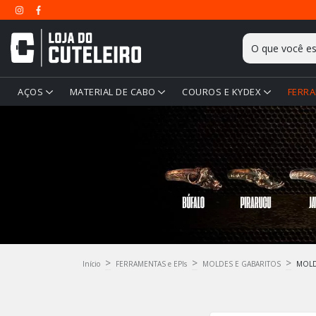
AÇOS
MATERIAL DE CABO
COUROS E KYDEX
FERRA
>
>
>
Início
FERRAMENTAS e EPIs
MOLDES E GABARITOS
MOLD