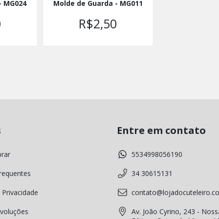
- MG024
Molde de Guarda - MG011
0
R$2,50
s
Entre em contato
rar
5534998056190
requentes
34 30615131
 Privacidade
contato@lojadocuteleiro.c
voluções
Av. João Cyrino, 243 - Noss