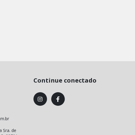
Continue conectado
om.br
a Sra. de