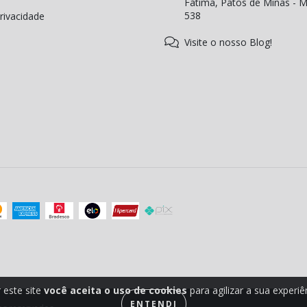
Fátima, Patos de Minas - 
538
Privacidade
Visite o nosso Blog!
 este site
você aceita o uso de cookies
para agilizar a sua experi
ENTENDI