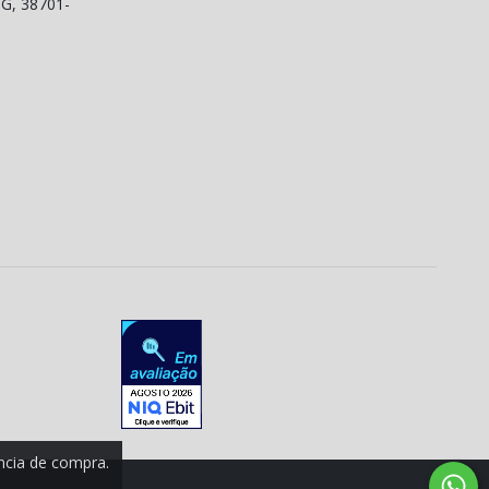
MG, 38701-
ência de compra.