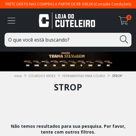
FRETE GRÁTIS NAS COMPRAS A PARTIR DE R$ 399,00 (Consulte Condições)
0
>
>
>
Início
COUROS E KYDEX
FERRAMENTAS PARA COURO
STROP
STROP
Não temos resultados para sua pesquisa. Por favor,
tente com outros filtros.