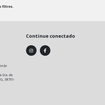
filtros.
Continue conectado
om.br
a Sra. de
MG, 38701-