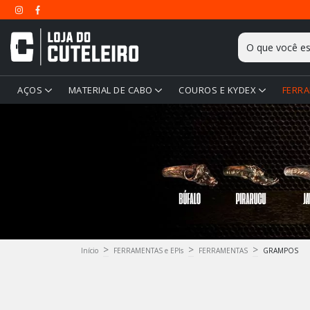
AÇOS
MATERIAL DE CABO
COUROS E KYDEX
FERRA
>
>
>
Início
FERRAMENTAS e EPIs
FERRAMENTAS
GRAMPOS