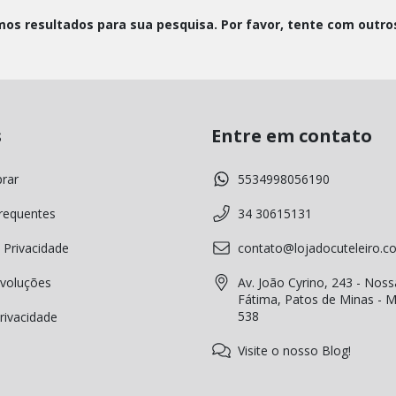
os resultados para sua pesquisa. Por favor, tente com outros 
s
Entre em contato
rar
5534998056190
requentes
34 30615131
 Privacidade
contato@lojadocuteleiro.c
voluções
Av. João Cyrino, 243 - Noss
Fátima, Patos de Minas - 
538
Privacidade
Visite o nosso Blog!