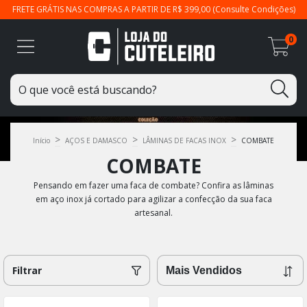
FRETE GRÁTIS NAS COMPRAS A PARTIR DE R$ 399,00 (Consulte Condições)
0
>
>
>
Início
AÇOS E DAMASCO
LÂMINAS DE FACAS INOX
COMBATE
COMBATE
Pensando em fazer uma faca de combate? Confira as lâminas
em aço inox já cortado para agilizar a confecção da sua faca
artesanal.
Filtrar